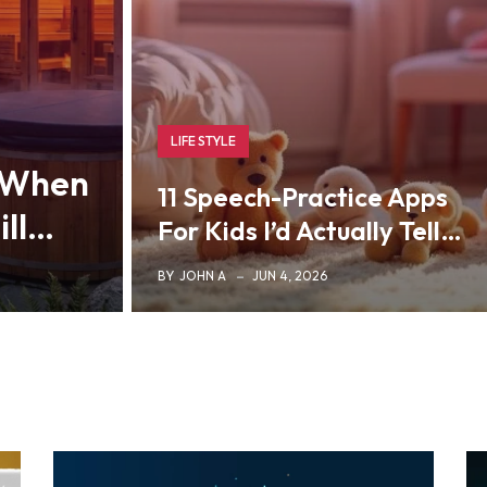
LIFE STYLE
 When
11 Speech-Practice Apps
ill…
For Kids I’d Actually Tell…
BY
JOHN A
JUN 4, 2026