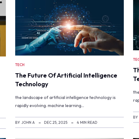
TE
TECH
T
The Future Of Artificial Intelligence
T
Technology
th
the landscape of artificial intelligence technology is
rap
rapidly evolving. machine learning…
BY
BY
JOHN A
DEC 25, 2025
4 MIN READ