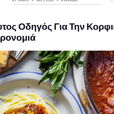
BY
JOHN A
JAN 3, 2026
6 MIN READ
υτος Οδηγός Για Την Κορφ
ηρονομιά