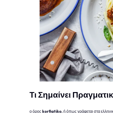
Τι Σημαίνει Πραγματικ
ο όρος
korfiatiko
, ή όπως γράφεται στα ελλην