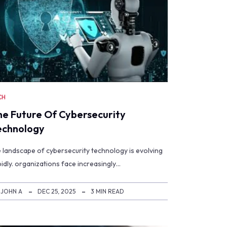
CH
he Future Of Cybersecurity
echnology
e landscape of cybersecurity technology is evolving
idly. organizations face increasingly…
JOHN A
DEC 25, 2025
3 MIN READ