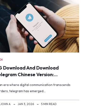
CH
G Download And Download
elegram Chinese Version:…
 an era where digital communication transcends
rders, telegram has emerged…
JOHN A
JAN 3, 2026
5 MIN READ