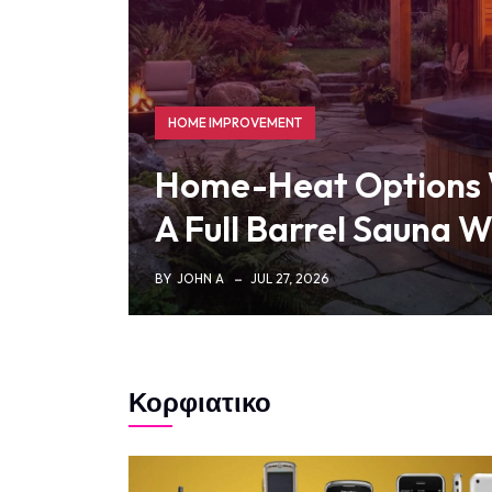
HOME IMPROVEMENT
Home-Heat Options
A Full Barrel Sauna W
BY
JOHN A
JUL 27, 2026
Κορφιατικο