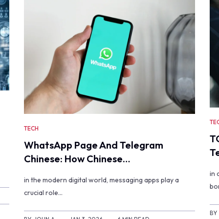
TE
TECH
T
WhatsApp Page And Telegram
T
Chinese: How Chinese…
in
in the modern digital world, messaging apps play a
bo
crucial role…
BY