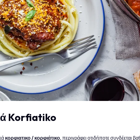
ά Korfiatiko
ικά
κορφιατικο / κορφιάτικο
, περιγράφει οτιδήποτε συνδέεται βαθι